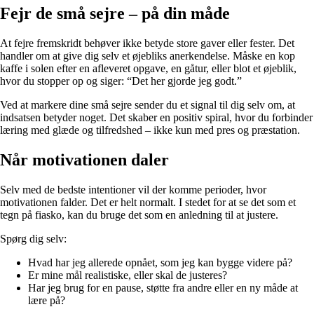
Fejr de små sejre – på din måde
At fejre fremskridt behøver ikke betyde store gaver eller fester. Det
handler om at give dig selv et øjebliks anerkendelse. Måske en kop
kaffe i solen efter en afleveret opgave, en gåtur, eller blot et øjeblik,
hvor du stopper op og siger: “Det her gjorde jeg godt.”
Ved at markere dine små sejre sender du et signal til dig selv om, at
indsatsen betyder noget. Det skaber en positiv spiral, hvor du forbinder
læring med glæde og tilfredshed – ikke kun med pres og præstation.
Når motivationen daler
Selv med de bedste intentioner vil der komme perioder, hvor
motivationen falder. Det er helt normalt. I stedet for at se det som et
tegn på fiasko, kan du bruge det som en anledning til at justere.
Spørg dig selv:
Hvad har jeg allerede opnået, som jeg kan bygge videre på?
Er mine mål realistiske, eller skal de justeres?
Har jeg brug for en pause, støtte fra andre eller en ny måde at
lære på?