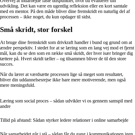
Overvej at indarbejde faste tidspunkter, hvor du evaluerer din
udvikling. Det kan være en ugentlig refleksion eller en kort samtale
med en mentor. På den måde bliver dine fremskridt en naturlig del af
processen – ikke noget, du kun opdager til sidst.
Små skridt, stor forskel
At bruge dine fremskridt som drivkraft handler i bund og grund om at
ændre perspektiv. I stedet for at se læring som en lang vej mod et fjernt
mål, kan du se den som en række små skridt, der hver især bringer dig
tættere på. Hvert skridt tæller – og tilsammen bliver de til den store
succes.
Når du lærer at værdsætte processen lige så meget som resultatet,
bliver din uddannelsesrejse ikke bare mere motiverende, men også
mere meningsfuld.
Læring som social proces – sådan udvikler vi os gennem samspil med
andre
Tillid på afstand: Sådan styrker ledere relationer i online samarbejde
Når samarbejdet går i stå – sådan får du gang i kommunikationen igen