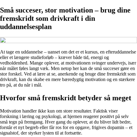
Små succeser, stor motivation – brug dine
fremskridt som drivkraft i din
uddannelsesplan
At tage en uddannelse – uanset om det er et kursus, en efteruddannelse
eller et længere studieforløb – kræver både tid, energi og
vedholdenhed. Mange oplever, at motivationen svinger undervejs, især
når målet føles langt væk. Men netop her kan de små succeser gøre en
stor forskel. Ved at lære at se, anerkende og bruge dine fremskridt som
drivkraft, kan du skabe en mere bæredygtig motivation og en stærkere
tro på, at du når i mål.
Hvorfor små fremskridt betyder så meget
Motivation handler ikke kun om store resultater. Faktisk viser
forskning i læring og psykologi, at hjernen reagerer positivt på selv
små tegn på fremgang. Hver gang du oplever, at du bliver lidt bedre,
forstår et nyt begreb eller får ros for en opgave, frigives dopamin – et
signalstof, der styrker lysten til at fortsætte.