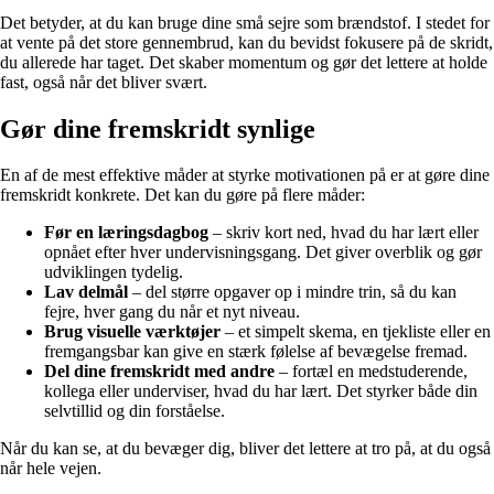
Det betyder, at du kan bruge dine små sejre som brændstof. I stedet for
at vente på det store gennembrud, kan du bevidst fokusere på de skridt,
du allerede har taget. Det skaber momentum og gør det lettere at holde
fast, også når det bliver svært.
Gør dine fremskridt synlige
En af de mest effektive måder at styrke motivationen på er at gøre dine
fremskridt konkrete. Det kan du gøre på flere måder:
Før en læringsdagbog
– skriv kort ned, hvad du har lært eller
opnået efter hver undervisningsgang. Det giver overblik og gør
udviklingen tydelig.
Lav delmål
– del større opgaver op i mindre trin, så du kan
fejre, hver gang du når et nyt niveau.
Brug visuelle værktøjer
– et simpelt skema, en tjekliste eller en
fremgangsbar kan give en stærk følelse af bevægelse fremad.
Del dine fremskridt med andre
– fortæl en medstuderende,
kollega eller underviser, hvad du har lært. Det styrker både din
selvtillid og din forståelse.
Når du kan se, at du bevæger dig, bliver det lettere at tro på, at du også
når hele vejen.