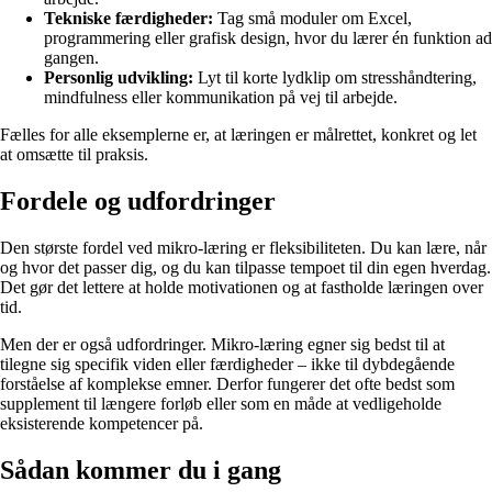
Tekniske færdigheder:
Tag små moduler om Excel,
programmering eller grafisk design, hvor du lærer én funktion ad
gangen.
Personlig udvikling:
Lyt til korte lydklip om stresshåndtering,
mindfulness eller kommunikation på vej til arbejde.
Fælles for alle eksemplerne er, at læringen er målrettet, konkret og let
at omsætte til praksis.
Fordele og udfordringer
Den største fordel ved mikro-læring er fleksibiliteten. Du kan lære, når
og hvor det passer dig, og du kan tilpasse tempoet til din egen hverdag.
Det gør det lettere at holde motivationen og at fastholde læringen over
tid.
Men der er også udfordringer. Mikro-læring egner sig bedst til at
tilegne sig specifik viden eller færdigheder – ikke til dybdegående
forståelse af komplekse emner. Derfor fungerer det ofte bedst som
supplement til længere forløb eller som en måde at vedligeholde
eksisterende kompetencer på.
Sådan kommer du i gang