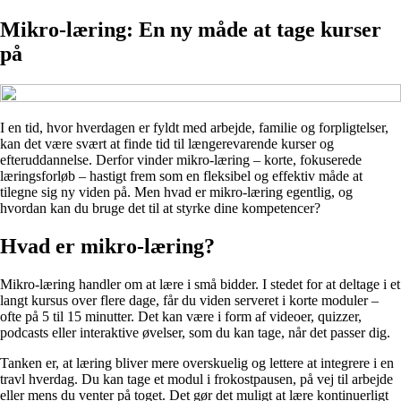
Mikro-læring: En ny måde at tage kurser
på
I en tid, hvor hverdagen er fyldt med arbejde, familie og forpligtelser,
kan det være svært at finde tid til længerevarende kurser og
efteruddannelse. Derfor vinder mikro-læring – korte, fokuserede
læringsforløb – hastigt frem som en fleksibel og effektiv måde at
tilegne sig ny viden på. Men hvad er mikro-læring egentlig, og
hvordan kan du bruge det til at styrke dine kompetencer?
Hvad er mikro-læring?
Mikro-læring handler om at lære i små bidder. I stedet for at deltage i et
langt kursus over flere dage, får du viden serveret i korte moduler –
ofte på 5 til 15 minutter. Det kan være i form af videoer, quizzer,
podcasts eller interaktive øvelser, som du kan tage, når det passer dig.
Tanken er, at læring bliver mere overskuelig og lettere at integrere i en
travl hverdag. Du kan tage et modul i frokostpausen, på vej til arbejde
eller mens du venter på toget. Det gør det muligt at lære kontinuerligt