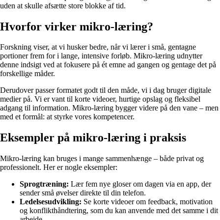
uden at skulle afsætte store blokke af tid.
Hvorfor virker mikro-læring?
Forskning viser, at vi husker bedre, når vi lærer i små, gentagne
portioner frem for i lange, intensive forløb. Mikro-læring udnytter
denne indsigt ved at fokusere på ét emne ad gangen og gentage det på
forskellige måder.
Derudover passer formatet godt til den måde, vi i dag bruger digitale
medier på. Vi er vant til korte videoer, hurtige opslag og fleksibel
adgang til information. Mikro-læring bygger videre på den vane – men
med et formål: at styrke vores kompetencer.
Eksempler på mikro-læring i praksis
Mikro-læring kan bruges i mange sammenhænge – både privat og
professionelt. Her er nogle eksempler:
Sprogtræning:
Lær fem nye gloser om dagen via en app, der
sender små øvelser direkte til din telefon.
Ledelsesudvikling:
Se korte videoer om feedback, motivation
og konflikthåndtering, som du kan anvende med det samme i dit
arbejde.