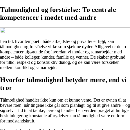
Tålmodighed og forståelse: To centrale
kompetencer i mødet med andre
I en tid, hvor tempoet i både arbejdsliv og privatliv er højt, kan
tålmodighed og forståelse virke som sjældne dyder. Alligevel er de to
kompetencer afgørende for, hvordan vi møder og samarbejder med
andre – både kolleger, kunder, familie og venner. De skaber grobund
for tillid, respekt og konstruktiv dialog, og de kan være forskellen
mellem konflikt og samarbejde.
Hvorfor tålmodighed betyder mere, end vi
tror
Tålmodighed handler ikke kun om at kunne vente. Det er evnen til at
bevare roen, når tingene ikke går som planlagt, og til at give andre – og
sig selv – tid til at tænke, lære og handle. I en verden præget af hurtige
beslutninger og konstante afbrydelser kan tålmodighed være en form
for modstandskraft.