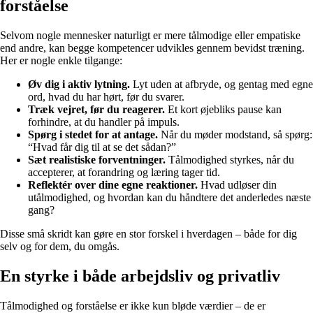
forståelse
Selvom nogle mennesker naturligt er mere tålmodige eller empatiske
end andre, kan begge kompetencer udvikles gennem bevidst træning.
Her er nogle enkle tilgange:
Øv dig i aktiv lytning.
Lyt uden at afbryde, og gentag med egne
ord, hvad du har hørt, før du svarer.
Træk vejret, før du reagerer.
Et kort øjebliks pause kan
forhindre, at du handler på impuls.
Spørg i stedet for at antage.
Når du møder modstand, så spørg:
“Hvad får dig til at se det sådan?”
Sæt realistiske forventninger.
Tålmodighed styrkes, når du
accepterer, at forandring og læring tager tid.
Reflektér over dine egne reaktioner.
Hvad udløser din
utålmodighed, og hvordan kan du håndtere det anderledes næste
gang?
Disse små skridt kan gøre en stor forskel i hverdagen – både for dig
selv og for dem, du omgås.
En styrke i både arbejdsliv og privatliv
Tålmodighed og forståelse er ikke kun bløde værdier – de er