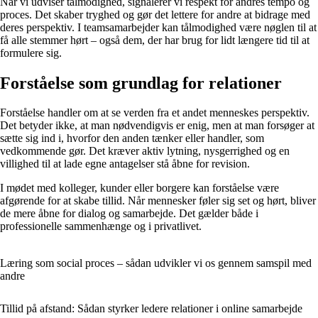
Når vi udviser tålmodighed, signalerer vi respekt for andres tempo og
proces. Det skaber tryghed og gør det lettere for andre at bidrage med
deres perspektiv. I teamsamarbejder kan tålmodighed være nøglen til at
få alle stemmer hørt – også dem, der har brug for lidt længere tid til at
formulere sig.
Forståelse som grundlag for relationer
Forståelse handler om at se verden fra et andet menneskes perspektiv.
Det betyder ikke, at man nødvendigvis er enig, men at man forsøger at
sætte sig ind i, hvorfor den anden tænker eller handler, som
vedkommende gør. Det kræver aktiv lytning, nysgerrighed og en
villighed til at lade egne antagelser stå åbne for revision.
I mødet med kolleger, kunder eller borgere kan forståelse være
afgørende for at skabe tillid. Når mennesker føler sig set og hørt, bliver
de mere åbne for dialog og samarbejde. Det gælder både i
professionelle sammenhænge og i privatlivet.
Læring som social proces – sådan udvikler vi os gennem samspil med
andre
Tillid på afstand: Sådan styrker ledere relationer i online samarbejde