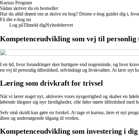
Kursus Program
Sådan skriver du en bestseller
Har du altid drømt om at skrive en bog? Denne e-bog guider dig i, hvorda
Få din e-bog nu
Log på
Tilmeld dig
Nyhedsbrevet
Kompetenceudvikling som vej til personlig 
I en tid, hvor forandringer sker hurtigere end nogensinde, og hvor krave
en vej til personlig tilfredshed, selvindsigt og livskvalitet. At lære ny
Læring som drivkraft for trivsel
Når vi lærer noget nyt, aktiveres vores nysgerrighed og skaber en følels
løbende tilegner sig nye færdigheder, ofte føler større tilfredshed med bå
Selv små skridt kan gøre en forskel. At tage et kursus, lære et nyt progr
åben og undersøgende tilgang til verden.
Kompetenceudvikling som investering i dig 