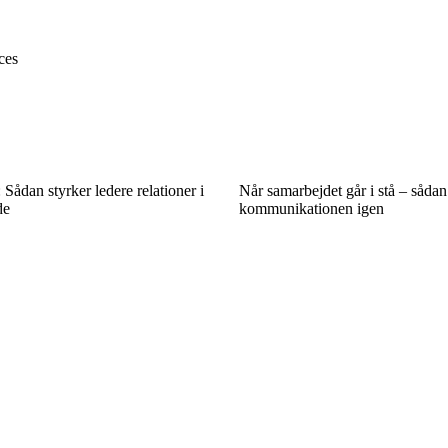
ces
: Sådan styrker ledere relationer i
Når samarbejdet går i stå – sådan
de
kommunikationen igen