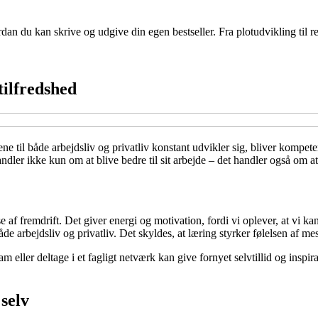
n du kan skrive og udgive din egen bestseller. Fra plotudvikling til redi
tilfredshed
ne til både arbejdsliv og privatliv konstant udvikler sig, bliver kompet
t handler ikke kun om at blive bedre til sit arbejde – det handler også o
e af fremdrift. Det giver energi og motivation, fordi vi oplever, at vi k
de arbejdsliv og privatliv. Det skyldes, at læring styrker følelsen af mest
am eller deltage i et fagligt netværk kan give fornyet selvtillid og inspi
selv