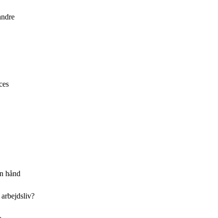
andre
ces
en hånd
 arbejdsliv?