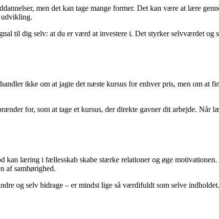
dannelser, men det kan tage mange former. Det kan være at lære gennem 
 udvikling.
nal til dig selv: at du er værd at investere i. Det styrker selvværdet og 
handler ikke om at jagte det næste kursus for enhver pris, men om at fi
ænder for, som at tage et kursus, der direkte gavner dit arbejde. Når lær
an læring i fællesskab skabe stærke relationer og øge motivationen. At 
en af samhørighed.
f andre og selv bidrage – er mindst lige så værdifuldt som selve indhol