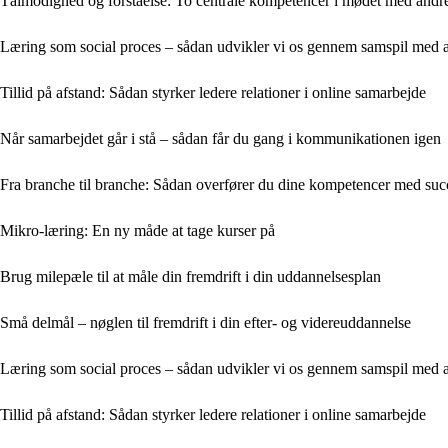
Tålmodighed og forståelse: To centrale kompetencer i mødet med andr
Læring som social proces – sådan udvikler vi os gennem samspil med 
Tillid på afstand: Sådan styrker ledere relationer i online samarbejde
Når samarbejdet går i stå – sådan får du gang i kommunikationen igen
Fra branche til branche: Sådan overfører du dine kompetencer med suc
Mikro-læring: En ny måde at tage kurser på
Brug milepæle til at måle din fremdrift i din uddannelsesplan
Små delmål – nøglen til fremdrift i din efter- og videreuddannelse
Læring som social proces – sådan udvikler vi os gennem samspil med 
Tillid på afstand: Sådan styrker ledere relationer i online samarbejde