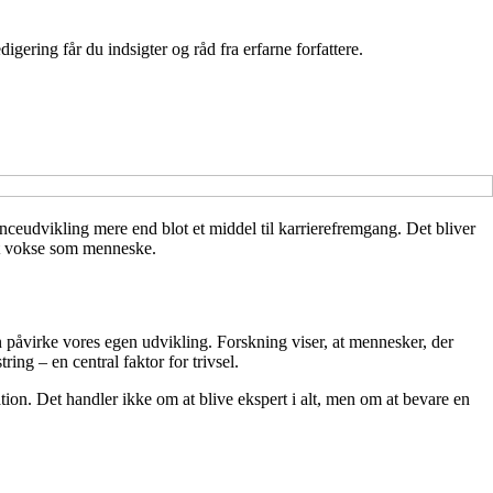
gering får du indsigter og råd fra erfarne forfattere.
enceudvikling mere end blot et middel til karrierefremgang. Det bliver
m at vokse som menneske.
an påvirke vores egen udvikling. Forskning viser, at mennesker, der
ring – en central faktor for trivsel.
ration. Det handler ikke om at blive ekspert i alt, men om at bevare en