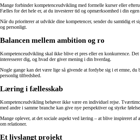
Mange forbinder kompetenceudvikling med formelle kurser eller efterud
Fælles for det hele er, at du investerer tid og opmærksomhed i din egen
Når du prioriterer at udvikle dine kompetencer, sender du samtidig et sig
og personligt.
Balancen mellem ambition og ro
Kompetenceudvikling skal ikke blive et pres eller en konkurrence. Det 
interesserer dig, og hvad der giver mening i din hverdag.
Nogle gange kan det være lige så givende at fordybe sig i et emne, du br
personlig tilfredshed.
Læring i fællesskab
Kompetenceudvikling behøver ikke være en individuel rejse. Tværtimod k
med andre i samme branche kan give nye perspektiver og styrke følels
Mange oplever, at det sociale aspekt ved læring – at blive inspireret a
om relationer.
Et livslangt projekt